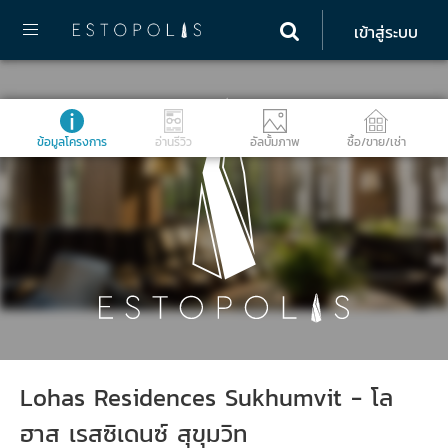
เข้าสู่ระบบ
ข้อมูลโครงการ
อ่านรีวิว
อัลบั้มภาพ
ซื้อ/ขาย/เช่า
Lohas Residences Sukhumvit - โล
ฮาส เรสซิเดนซ์ สุขุมวิท