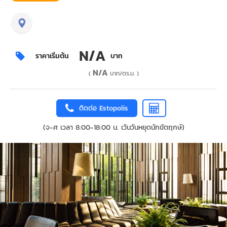
N/A
ราคาเริ่มต้น
บาท
N/A
(
บาท/ตร.ม. )
ติดต่อ Estopolis
(จ-ศ เวลา 8:00-18:00 น. เว้นวันหยุดนักขัตฤกษ์)