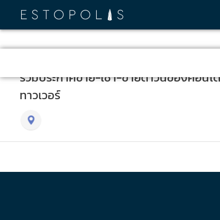
รวมประกาศขาย-เช่า-ขายดาวน์ของคอนโด P
ทาวเวอร์