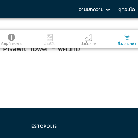
อ่านบทความ
ดูคอนโด
ข้อมูลโครงการ
อ่านรีวิว
อัลบั้มภาพ
ซื้อ/ขาย/เช่า
isawit Tower - พิศวิทย์