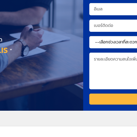
ด
IS
”