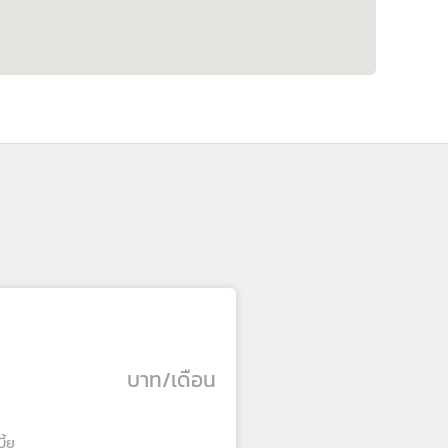
บาท/เดือน
ี้ย