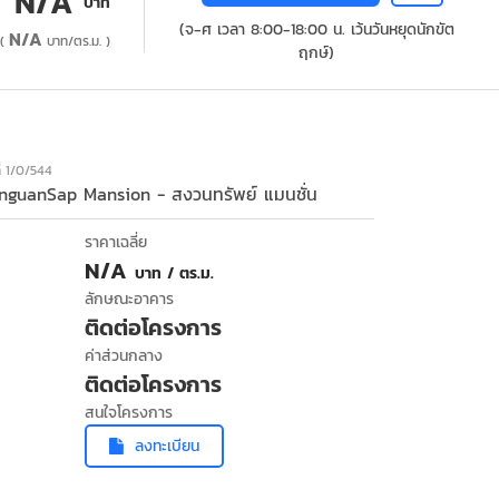
N/A
บาท
(จ-ศ เวลา 8:00-18:00 น. เว้นวันหยุดนักขัต
N/A
(
บาท/ตร.ม. )
ฤกษ์)
ี่ 1/0/544
nguanSap Mansion - สงวนทรัพย์ แมนชั่น
ราคาเฉลี่ย
N/A
บาท / ตร.ม.
ลักษณะอาคาร
ติดต่อโครงการ
ค่าส่วนกลาง
ติดต่อโครงการ
สนใจโครงการ
ลงทะเบียน