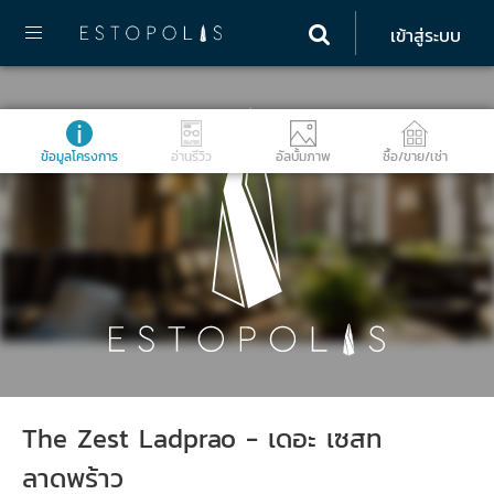
เข้าสู่ระบบ
ข้อมูลโครงการ
อ่านรีวิว
อัลบั้มภาพ
ซื้อ/ขาย/เช่า
The Zest Ladprao - เดอะ เซสท
ลาดพร้าว