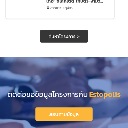
เดอะ ซีเล็คเต็ด เกษตร-งามวงศ์วาน
ลาดยาว จตุจักร
ค้นหาโครงการ >
ติดต่อขอข้อมูลโครงการกับ
Estopolis
สอบถามข้อมูล