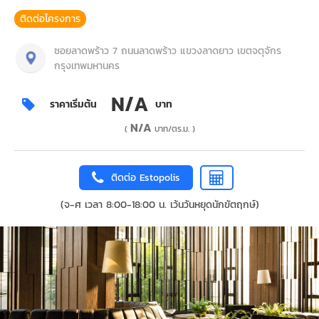
ติดต่อโครงการ
ซอยลาดพร้าว 7 ถนนลาดพร้าว แขวงลาดยาว เขตจตุจักร
กรุงเทพมหานคร
N/A
ราคาเริ่มต้น
บาท
N/A
(
บาท/ตร.ม. )
ติดต่อ Estopolis
(จ-ศ เวลา 8:00-18:00 น. เว้นวันหยุดนักขัตฤกษ์)