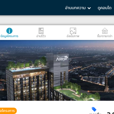
อ่านบทความ
ดูคอนโด
ข้อมูลโครงการ
อ่านรีวิว
อัลบั้มภาพ
ซื้อ/ขาย/เช่า
่อโครงการ