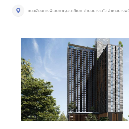
ถนนเลียบทางพิเศษกาญจนาภิเษก ตำบลบางแก้ว อำเภอบางพลี