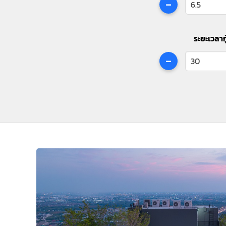
-
ระยะเวลากู
-