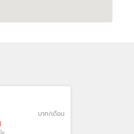
บาท/เดือน
1
ี้ย