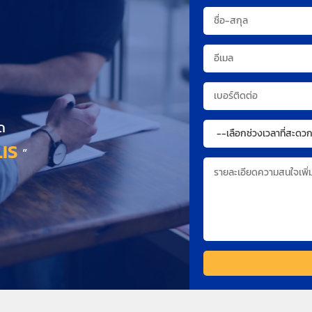
ด
IS
”