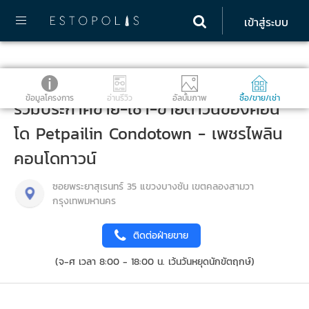
เข้าสู่ระบบ
ข้อมูลโครงการ
อ่านรีวิว
อัลบั้มภาพ
ซื้อ/ขาย/เช่า
รวมประกาศขาย-เช่า-ขายดาวน์ของคอน
โด Petpailin Condotown - เพชรไพลิน
คอนโดทาวน์
ซอยพระยาสุเรนทร์ 35 แขวงบางชัน เขตคลองสามวา
กรุงเทพมหานคร
ติดต่อฝ่ายขาย
(จ-ศ เวลา 8:00 - 18:00 น. เว้นวันหยุดนักขัตฤกษ์)