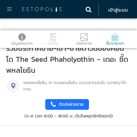
เข้าสู่ระบบ
ข้อมูลโครงการ
อ่านรีวิว
อัลบั้มภาพ
ซื้อ/ขาย/เช่า
รวมประกาศขาย-เช่า-ขายดาวน์ของคอน
โด The Seed Phaholyothin - เดอะ ซี๊ด
พหลโยธิน
ซอยพหลโยธิน 14 ถนนพหลโยธิน แขวงสามเสนใน เขตพญาไท
กทม.
ติดต่อฝ่ายขาย
(จ-ศ เวลา 8:00 - 18:00 น. เว้นวันหยุดนักขัตฤกษ์)