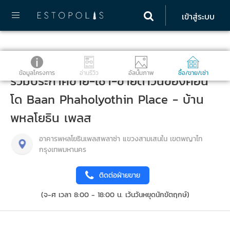
เข้าสู่ระบบ
ข้อมูลโครงการ
อ่านรีวิว
อัลบั้มภาพ
ซื้อ/ขาย/เช่า
รวมประกาศขาย-เช่า-ขายดาวน์ของคอน
โด Baan Phaholyothin Place - บ้าน
พหลโยธิน เพลส
อาคารพหลโยธินเพลสพลาซ่า แขวงสามเสนใน เขตพญาไท
กรุงเทพมหานคร
ติดต่อฝ่ายขาย
(จ-ศ เวลา 8:00 - 18:00 น. เว้นวันหยุดนักขัตฤกษ์)