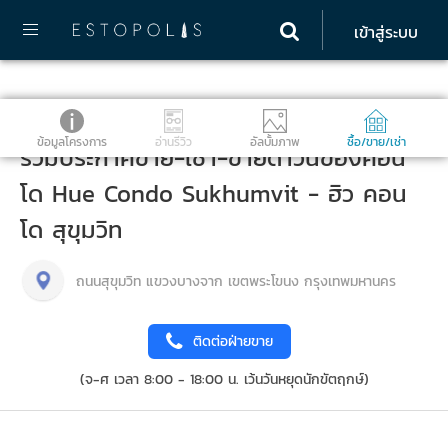
เข้าสู่ระบบ
ข้อมูลโครงการ
อ่านรีวิว
อัลบั้มภาพ
ซื้อ/ขาย/เช่า
รวมประกาศขาย-เช่า-ขายดาวน์ของคอน
โด Hue Condo Sukhumvit - ฮิว คอน
โด สุขุมวิท
ถนนสุขุมวิท แขวงบางจาก เขตพระโขนง กรุงเทพมหานคร
ติดต่อฝ่ายขาย
(จ-ศ เวลา 8:00 - 18:00 น. เว้นวันหยุดนักขัตฤกษ์)