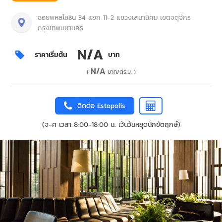
ซอยพหลโยธิน 34 แยก 11-2 แขวงเสนานิคม เขตจตุจักร
กรุงเทพมหานคร
N/A
ราคาเริ่มต้น
บาท
N/A
(
บาท/ตร.ม. )
ติดต่อ Estopolis
(จ-ศ เวลา 8:00-18:00 น. เว้นวันหยุดนักขัตฤกษ์)