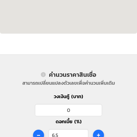
คำนวนราคาสินเชื่อ
สามารถเปลี่ยนแปลงตัวเลขเพื่อคำนวนเพิ่มเติม
วงเงินกู้ (บาท)
ดอกเบี้ย (%)
-
+