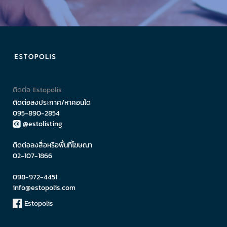
ติดต่อ Estopolis
ติดต่อลงประกาศ/หาคอนโด
095-890-2854
@estolisting
ติดต่อลงสื่อหรือพื้นที่โฆษณา
02-107-1866
098-972-4451
info@estopolis.com
Estopolis