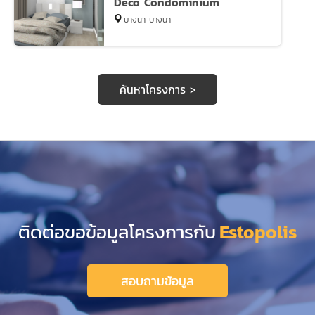
Deco Condominium
บางนา บางนา
ค้นหาโครงการ >
ติดต่อขอข้อมูลโครงการกับ
Estopolis
สอบถามข้อมูล