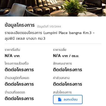
ข้อมูลโครงการ
ข้อมูลวันที่ 1/0/2444
รายละเอียดของโครงการ
Lumpini Place bangna Km.3 -
ลุมพินี เพลส บางนา กม.3
ราคาเริ่มต้น
ราคาเฉลี่ย
N/A
N/A
บาท
บาท / ตร.ม.
โครงการแล้วเสร็จ
ลักษณะอาคาร
ติดต่อโครงการ
ติดต่อโครงการ
จำนวนยูนิตทั้งหมด
ค่าส่วนกลาง
ติดต่อโครงการ
ติดต่อโครงการ
จำนวนที่จอดรถ
สนใจโครงการ
ติดต่อโครงการ
ลงทะเบียน