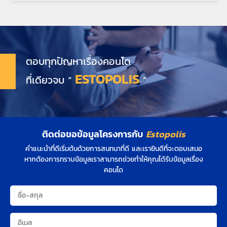
ตอบทุกปัญหาเรื่องคอนโด
ESTOPOLIS
ที่เดียวจบ “
”
ติดต่อขอข้อมูลโครงการกับ
Estopolis
คำแนะนำที่ดีเริ่มต้นด้วยการสนทนาที่ดี และเรายินดีที่จะตอบเสมอ
หากต้องการทราบข้อมูลเราสามารถช่วยทำให้คุณได้รับข้อมูลเรื่อง
คอนโด