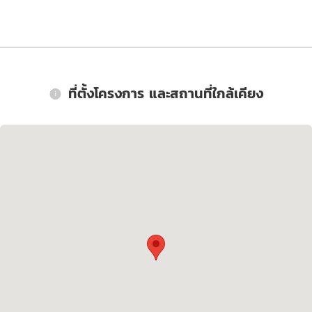
ที่ตั้งโครงการ และสถานที่ใกล้เคียง