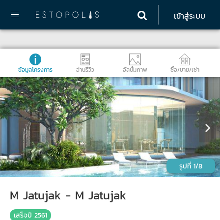
เข้าสู่ระบบ
ข้อมูลโครงการ
อ่านรีวิว
อัลบั้มภาพ
ซื้อ/ขาย/เช่า
1/8
M Jatujak - M Jatujak
เสร็จปี 2561