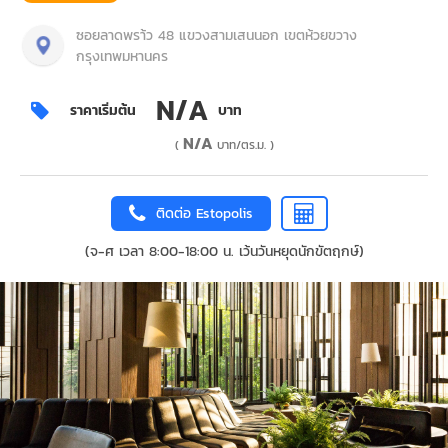
ซอยลาดพรา้ว 48 แขวงสามเสนนอก เขตห้วยขวาง
กรุงเทพมหานคร
N/A
ราคาเริ่มต้น
บาท
N/A
(
บาท/ตร.ม. )
ติดต่อ Estopolis
(จ-ศ เวลา 8:00-18:00 น. เว้นวันหยุดนักขัตฤกษ์)