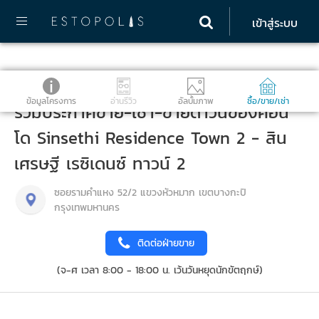
เข้าสู่ระบบ
ข้อมูลโครงการ
อ่านรีวิว
อัลบั้มภาพ
ซื้อ/ขาย/เช่า
รวมประกาศขาย-เช่า-ขายดาวน์ของคอน
โด Sinsethi Residence Town 2 - สิน
เศรษฐี เรซิเดนซ์ ทาวน์ 2
ซอยรามคำแหง 52/2 แขวงหัวหมาก เขตบางกะปิ
กรุงเทพมหานคร
ติดต่อฝ่ายขาย
(จ-ศ เวลา 8:00 - 18:00 น. เว้นวันหยุดนักขัตฤกษ์)