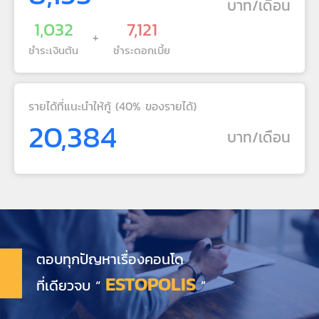
บาท/เดือน
1,032
7,121
+
ชำระเงินต้น
ชำระดอกเบี้ย
รายได้ที่แนะนำให้กู้ (40% ของรายได้)
20,384
บาท/เดือน
ตอบทุกปัญหาเรื่องคอนโด
ESTOPOLIS
ที่เดียวจบ “
”