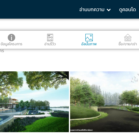
อ่านบทความ
ดูคอนโด
ข้อมูลโครงการ
อ่านรีวิว
อัลบั้มภาพ
ซื้อ/ขาย/เช่า
คร