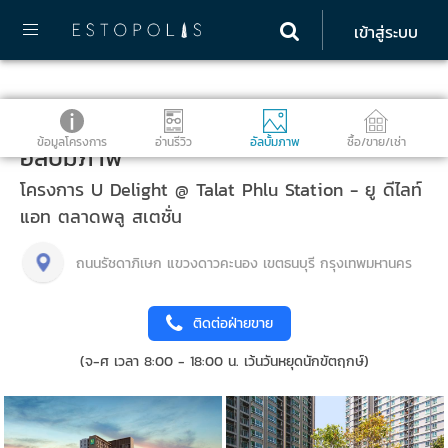
เข้าสู่ระบบ
ข้อมูลโครงการ
อ่านรีวิว
อัลบั้มภาพ
ซื้อ/ขาย/เช่า
อัลบั้มภาพ
โครงการ U Delight @ Talat Phlu Station - ยู ดีไลท์
แอท ตลาดพลู สเตชั่น
ถนนรัชดาภิเษก แขวงดาวคะนอง เขตธนบุรี กรุงเทพมหานคร
ติดต่อฝ่ายขาย
(จ-ศ เวลา 8:00 - 18:00 น. เว้นวันหยุดนักขัตฤกษ์)