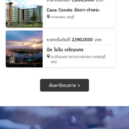
Casa Condo รัชดา–ท่าพระ
ดาวคะนอง ธนบุรี
2,190,000
ราคาเริ่มต้นที่
บาท
นิช โมโน เจริญนคร
ถ.เจริญนคร แขวงดาวคะนอง เขตธนบุรี
กทม.
ค้นหาโครงการ >