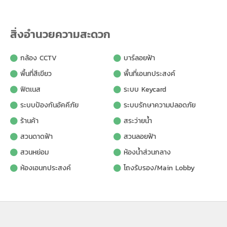
สิ่งอำนวยความสะดวก
กล้อง CCTV
บาร์ลอยฟ้า
พื้นที่สีเขียว
พื้นที่เอนกประสงค์
ฟิตเนส
ระบบ Keycard
ระบบป้องกันอัคคีภัย
ระบบรักษาความปลอดภัย
ร้านค้า
สระว่ายน้ำ
สวนดาดฟ้า
สวนลอยฟ้า
สวนหย่อม
ห้องน้ำส่วนกลาง
ห้องเอนกประสงค์
โถงรับรอง/Main Lobby