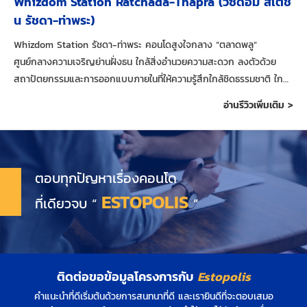
Whizdom Station Ratchada-Thapra (วิซดอม สเตชั่
น รัชดา-ท่าพระ)
Whizdom Station รัชดา-ท่าพระ คอนโดสูงใจกลาง ”ตลาดพลู”
ศูนย์กลางความเจริญย่านฝั่งธน ใกล้สิ่งอำนวยความสะดวก ลงตัวด้วย
สถาปัตยกรรมและการออกแบบภายในที่ให้ความรู้สึกใกล้ชิดธรรมชาติ ใกล้
เคียงวิถีชีวิตชุมชน ไม่แปลกแยก
อ่านรีวิวเพิ่มเติม >
ตอบทุกปัญหาเรื่องคอนโด
ESTOPOLIS
ที่เดียวจบ “
”
ติดต่อขอข้อมูลโครงการกับ
Estopolis
คำแนะนำที่ดีเริ่มต้นด้วยการสนทนาที่ดี และเรายินดีที่จะตอบเสมอ