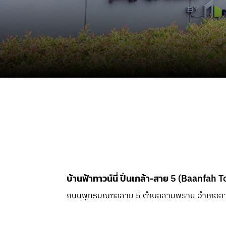
บ้านฟ้าทาวน์นี่ ปิ่นเกล้า-สาย 5 (Baanfah
ถนนพุทธมณฑลสาย 5 ตำบลสามพราน อำเภอส