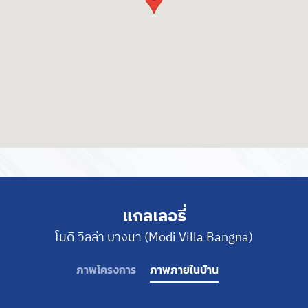
แกลเลอรี่
โมดิ วิลล่า บางนา (Modi Villa Bangna)
ภาพโครงการ
ภาพภายในบ้าน