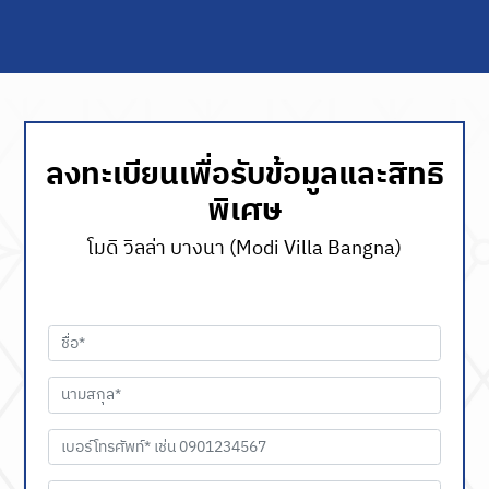
ลงทะเบียนเพื่อรับข้อมูลและสิทธิ
พิเศษ
โมดิ วิลล่า บางนา (Modi Villa Bangna)