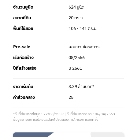
624 ยูนิต
จำนวนยูนิต
20 ตร.ว.
ขนาดที่ดิน
106 - 141 ตร.ม.
พื้นที่ใช้สอย
สอบถามโครงการ
Pre-sale
08/2556
เริ่มก่อสร้าง
ปี 2561
ปีที่สร้างเสร็จ
3.39 ล้านบาท*
ราคาเริ่มต้น
25
ค่าส่วนกลาง
*วันที่อัพเดตข้อมูล : 22/08/2559 | วันที่อัพเดตราคา : 06/04/2563
ข้อมูลอาจมีการเปลี่ยนแปลงโปรดสอบถามโครงการอีกครั้ง