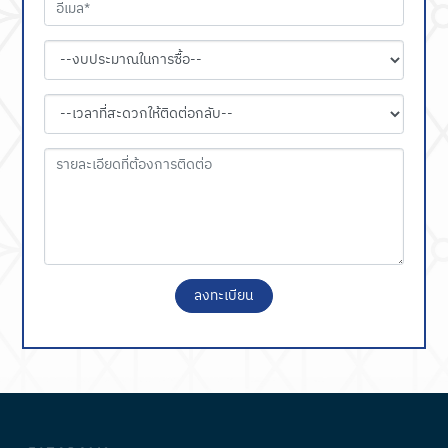
ลงทะเบียน