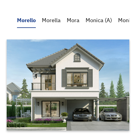
Morello
Morella
Mora
Monica (A)
Monica