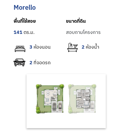
Morello
พื้นที่ใช้สอย
ขนาดที่ดิน
141
สอบถามโครงการ
3
2
2