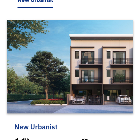
New Urbanist
สถานที่ใกล้เคียงโครงการ
บ้านกลางเมือง
รามอินทรา-วัชรพล
New Urbanist
โรงเรียนสารสาสน์วิเทศสายไหม : 5.3