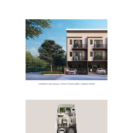
ภาพตัวอย่าง New Urbanist โครงการ บ้านกลางเมือง รามอินทรา-วัชรพล