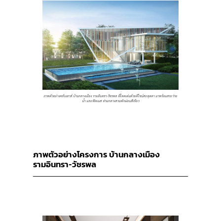
ภาพตัวอย่างคลับเฮาส์ บ้านกลางเมือง รามอินทรา-วัชรพล ที่โดดเด่นด้วยดีไซน์สะดุดตา มาพร้อมสระว่าย
น้ำ และฟิตเนส ท่ามกลางสวนพักผ่อนสีเขียว
ภาพตัวอย่างโครงการ
บ้านกลางเมือง
รามอินทรา-วัชรพล