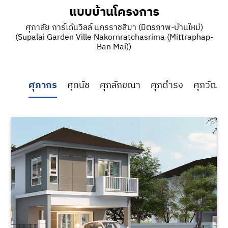
แบบบ้านโครงการ
ศุภาลัย การ์เด้นวิลล์ นครราชสีมา (มิตรภาพ-บ้านใหม่)
(Supalai Garden Ville Nakornratchasrima (ฺMittraphap-
Ban Mai))
ศุภากร
ศุภนัช
ศุภลักขณา
ศุภดำรง
ศุภวัฒน