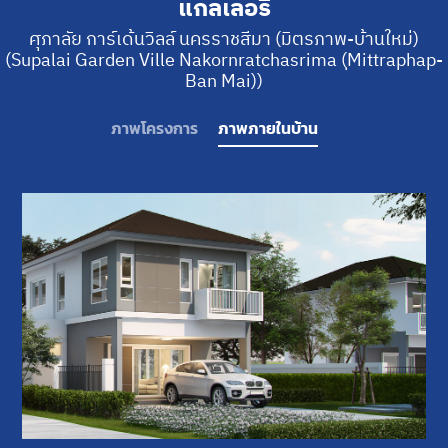
แกลเลอรี่
ศุภาลัย การ์เด้นวิลล์ นครราชสีมา (มิตรภาพ-บ้านใหม่)
(Supalai Garden Ville Nakornratchasrima (ฺMittraphap-
Ban Mai))
ภาพโครงการ
ภาพภายในบ้าน