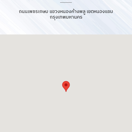
ถนนเพชรเกษม แขวงหนองค้างพลู เขตหนองแขม
กรุงเทพมหานคร