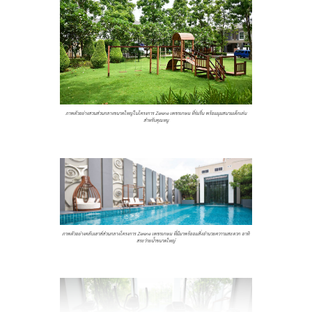
ภาพตัวอย่างสวนส่วนกลางขนาดใหญ่ในโครงการ Zerene เพชรเกษม ที่ร่มรื่น พร้อมมุมสนามเด็กเล่น
สำหรับคุณหนู
ภาพตัวอย่างคลับเฮาส์ส่วนกลางโครงการ Zerene เพชรเกษม ที่มีมาพร้ออมสิ่งอำนวยควาามสะดวก อาทิ
สระว่ายน้ำขนาดใหญ่