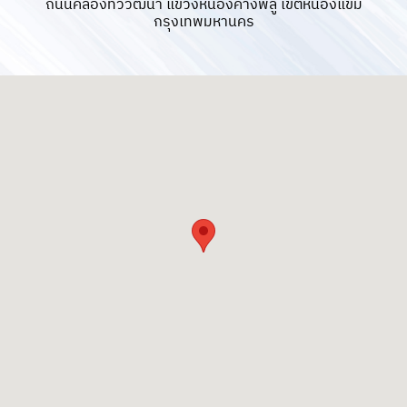
ถนนคลองทวีวัฒนา แขวงหนองค้างพลู เขตหนองแขม
กรุงเทพมหานคร
สถานที่ใกล้เคียงโครงการ
Zerene เพชรเกษม
บิ๊กซีเอ๊กซ์ตร้า เพชรเกษม : 850 เมตร
มหาวิทยาลัยเอเชียอาคเนย์ : 1.5 กิโลเมตร
โรงเรียนกสินธรวิทยา : 3.2 กิโลเมตร
โรงพยาบาลเกษมราษฎร์ บางแค : 4.3
กิโลเมตร
เดอะมอลล์ บางแค : 5.7 กิโลเมตร