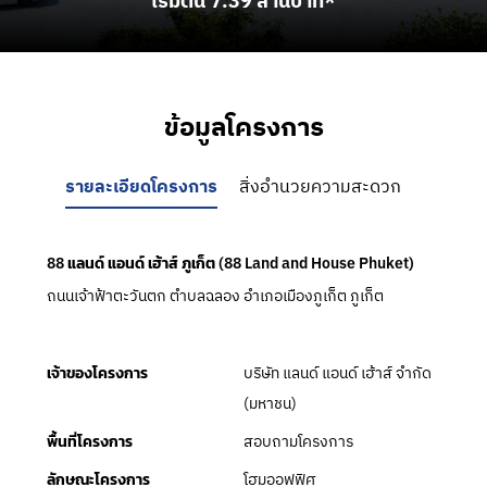
เริ่มต้น 7.39 ล้านบาท*
ข้อมูลโครงการ
รายละเอียดโครงการ
สิ่งอำนวยความสะดวก
88 แลนด์ แอนด์ เฮ้าส์ ภูเก็ต (88 Land and House Phuket)
ถนนเจ้าฟ้าตะวันตก ตำบลฉลอง อำเภอเมืองภูเก็ต ภูเก็ต
บริษัท แลนด์ แอนด์ เฮ้าส์ จำกัด
เจ้าของโครงการ
(มหาชน)
สอบถามโครงการ
พื้นที่โครงการ
โฮมออฟฟิศ
ลักษณะโครงการ