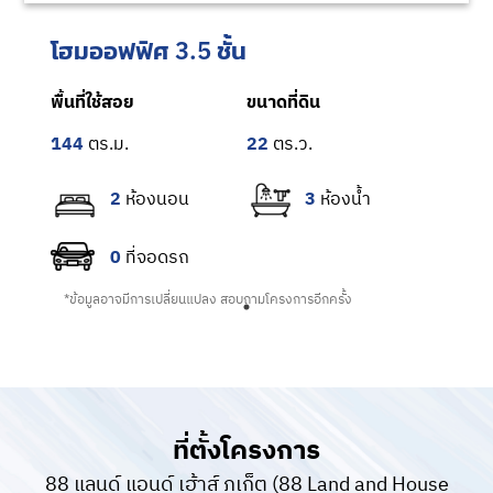
โฮมออฟฟิศ 3.5 ชั้น
พื้นที่ใช้สอย
ขนาดที่ดิน
144
22
2
3
0
*ข้อมูลอาจมีการเปลี่ยนแปลง สอบถามโครงการอีกครั้ง
ที่ตั้งโครงการ
88 แลนด์ แอนด์ เฮ้าส์ ภูเก็ต (88 Land and House