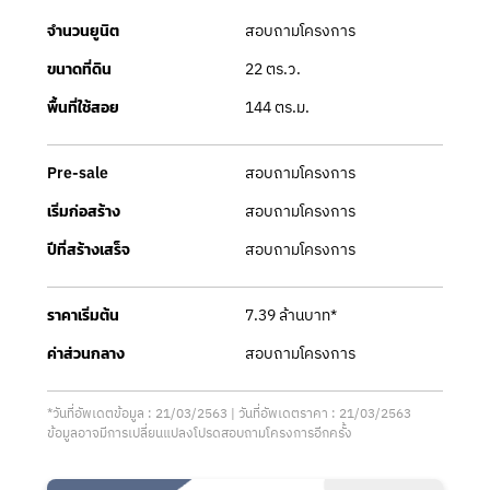
สอบถามโครงการ
จำนวนยูนิต
22 ตร.ว.
ขนาดที่ดิน
144 ตร.ม.
พื้นที่ใช้สอย
สอบถามโครงการ
Pre-sale
สอบถามโครงการ
เริ่มก่อสร้าง
สอบถามโครงการ
ปีที่สร้างเสร็จ
7.39 ล้านบาท*
ราคาเริ่มต้น
สอบถามโครงการ
ค่าส่วนกลาง
*วันที่อัพเดตข้อมูล : 21/03/2563 | วันที่อัพเดตราคา : 21/03/2563
ข้อมูลอาจมีการเปลี่ยนแปลงโปรดสอบถามโครงการอีกครั้ง