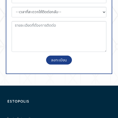
ลงทะเบียน