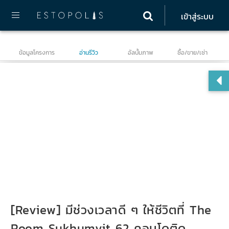
เข้าสู่ระบบ
ข้อมูลโครงการ
อ่านรีวิว
อัลบั้มภาพ
ซื้อ/ขาย/เช่า
เดอ
[Review] มีช่วงเวลาดี ๆ ให้ชีวิตที่ The
Room Sukhumvit 62 คอนโดติด