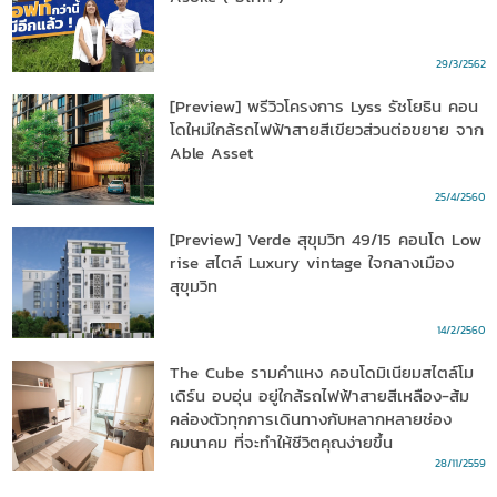
29/3/2562
[Preview] พรีวิวโครงการ Lyss รัชโยธิน คอน
โดใหม่ใกล้รถไฟฟ้าสายสีเขียวส่วนต่อขยาย จาก
Able Asset
25/4/2560
[Preview] Verde สุขุมวิท 49/15 คอนโด Low
rise สไตล์ Luxury vintage ใจกลางเมือง
สุขุมวิท
14/2/2560
The Cube รามคำแหง คอนโดมิเนียมสไตล์โม
เดิร์น อบอุ่น อยู่ใกล้รถไฟฟ้าสายสีเหลือง-ส้ม
คล่องตัวทุกการเดินทางกับหลากหลายช่อง
คมนาคม ที่จะทำให้ชีวิตคุณง่ายขึ้น
28/11/2559