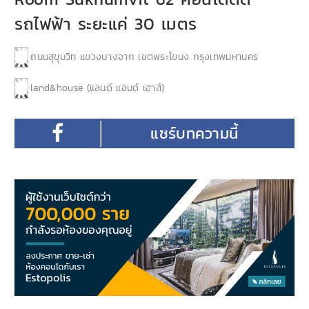
รถไฟฟ้า ระยะแค่ 30 เมตร
ถนนสุขุมวิท แขวงบางจาก เขตพระโขนง กรุงเทพมหานคร
land&house (แลนด์ แอนด์ เฮาส์)