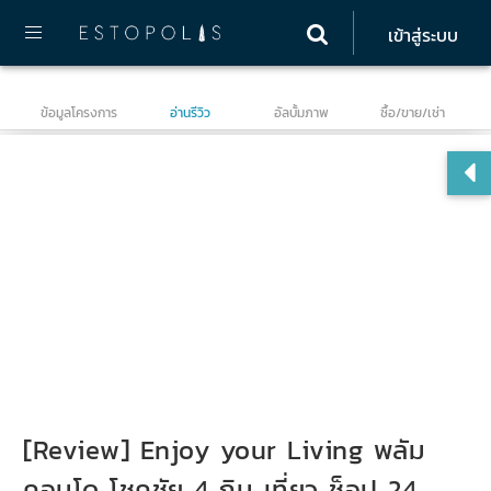
เข้าสู่ระบบ
ข้อมูลโครงการ
อ่านรีวิว
อัลบั้มภาพ
ซื้อ/ขาย/เช่า
พล
[Review] Enjoy your Living พลัม
คอนโด โชคชัย 4 กิน เที่ยว ช็อป 24