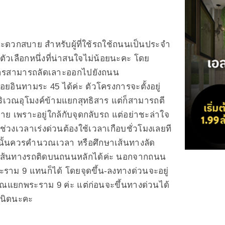
ะดวกสบาย สำหรับผู้ที่ใช้รถใช้ถนนเป็นประจำ
นตัวเลือกหนึ่งที่น่าสนใจไม่น้อยนะคะ โดย
รงการสามารถลัดเลาะออกไปยังถนน
อซอยอินทามระ 45 ได้ค่ะ ตัวโครงการจะตั้งอยู่
ิเวณอุโมงค์ข้ามแยกสุทธิสาร แต่ก็สามารถตี
่าย เพราะอยู่ใกล้กับจุดกลับรถ แต่อย่าชะล่าใจ
่วงเวลาเร่งด่วนต้องใช้เวลาเกือบชั่วโมงเลยที
ั้นควรคำนวณเวลา หรือศึกษาเส้นทางลัด
ยงเส้นทางรถติดบนถนนหลักได้ค่ะ นอกจากถนน
ราม 9 แทนก็ได้ โดยจุดขึ้น-ลงทางด่วนจะอยู่
ณแยกพระราม 9 ค่ะ แต่ก่อนจะขึ้นทางด่วนได้
ักนิดนะคะ