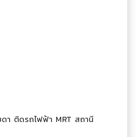
ัชดา ติดรถไฟฟ้า MRT สถานี