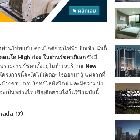
กท่านไปพบกับ คอนโดติดรถไฟฟ้า อีกเจ้า นั่นก็
 คอนโด High rise ในย่านรัชดาภิเษก
ซึ่งมี
พราะย่านรัชดาตั้งอยู่ในทำเลบริเวณ
New
ครงการนี้จะงัดไม้เด็ดอะไรออกมาสู้ แต่จากที่
นข้างครบ ตอบโจทย์ไลฟ์สไตล์ และมีความน่า
เป็นอย่างไร เชิญติดตามได้ในรีวิวฉบับนี้
hada 17)