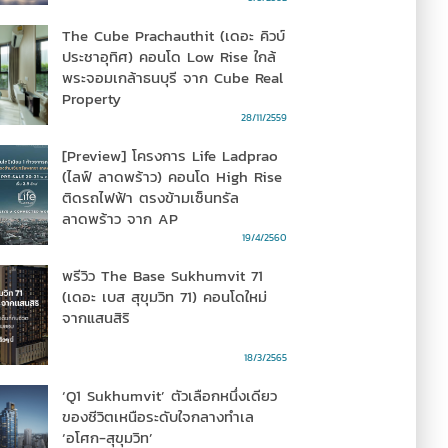
The Cube Prachauthit (เดอะ คิวบ์
ประชาอุทิศ) คอนโด Low Rise ใกล้
พระจอมเกล้าธนบุรี จาก Cube Real
Property
28/11/2559
[Preview] โครงการ Life Ladprao
(ไลฟ์ ลาดพร้าว) คอนโด High Rise
ติดรถไฟฟ้า ตรงข้ามเซ็นทรัล
ลาดพร้าว จาก AP
19/4/2560
พรีวิว The Base Sukhumvit 71
(เดอะ เบส สุขุมวิท 71) คอนโดใหม่
จากแสนสิริ
18/3/2565
‘Q1 Sukhumvit’ ตัวเลือกหนึ่งเดียว
ของชีวิตเหนือระดับใจกลางทำเล
‘อโศก-สุขุมวิท’