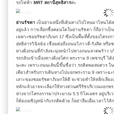
รถไฟฟ้า
MRT สถานีสุทธิสาร
ค่ะ
ย่านรัชดา
เป็นย่านหนึ่งที่เดินทางไปไหนมาไหนได้ส
อยู่แล้ว การเลือกซื้อคอนโดในย่านรัชดา ก็ถือว่าเป็
เฉพาะซอยรัชดาภิเษก 17 ซึ่งเป็นพื้นที่ตั้งของโค
สุทธิสารวินิจฉัย เชื่อมต่อถึงถนนวิภาวดี-รังสิต หรื
ทางฝั่งถนนที่กำลังจะมุ่งหน้าไปทางถนนลาดพร้าว บร
รถกลับเข้าเมื่องทางฝั่งอโศก พระราม 9 เพชรบุรี ได้ง
นะคะ เพราะถนนเส้นนี้ขึ้นชื่อว่า รถติดพอสมควร ในช
เดียวสำหรับการเดินทางไปแยกพระราม 9 เพราะฉะน
เลาะของซอยรัชดาภิเษกให้ดี จะช่วยทำให้หลีกเลี่
หลักแล้วอาจจะเลือกใช้ทางด่วนศรีรัชบริเวณแยกพระ
ห่างจากโครงการมาประมาณ 5.5 กิโลเมตร อยู่บริเว
ก็ต้องเผชิญหน้ากับรถติดด้วย ก็อย่าลืมเผื่อเวลาไว้ส