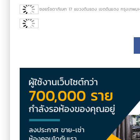
ซอยรัชดาภิเษก 17 แขวงดินแดง เขตดินแดง กรุงเทพม