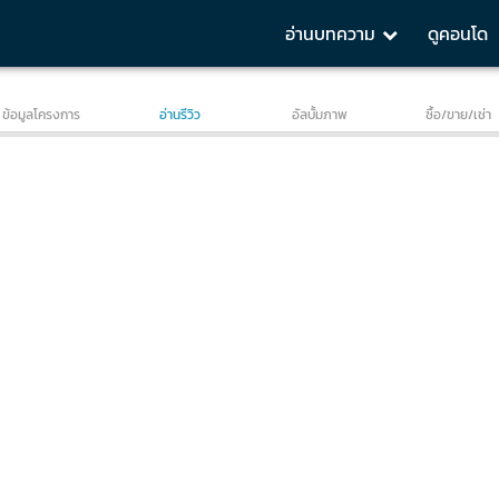
อ่านบทความ
ดูคอนโด
n
Environment
Insight
1 BR 34 sq.m.
1 BR 45 sq.m.
ข้อมูลโครงการ
อ่านรีวิว
อัลบั้มภาพ
ซื้อ/ขาย/เช่า