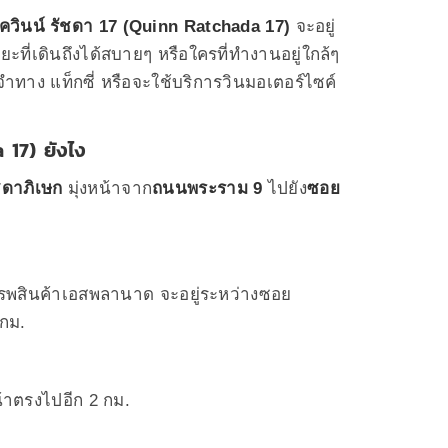
วินน์ รัชดา 17 (Quinn Ratchada 17)
จะอยู่
ยะที่เดินถึงได้สบายๆ หรือใครที่ทำงานอยู่ใกล้ๆ
ำทาง แท็กซี่ หรือจะใช้บริการวินมอเตอร์ไซค์
 17) ยังไง
ดาภิเษก
มุ่งหน้าจาก
ถนนพระราม 9
ไปยัง
ซอย
รรพสินค้าเอสพลานาด จะอยู่ระหว่างซอย
กม.
น้าตรงไปอีก 2 กม.