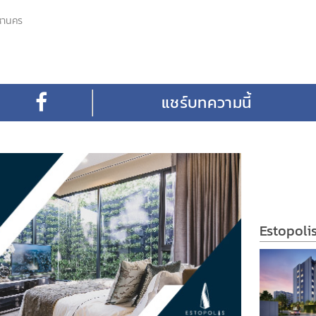
หานคร
Estopoli