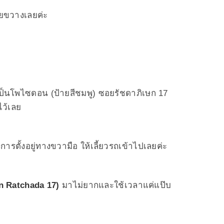
วยขวางเลยค่ะ
็นโพไซดอน (ป้ายสีชมพู) ซอยรัชดาภิเษก 17
ไว้เลย
ารตั้งอยู่ทางขวามือ ให้เลี้ยวรถเข้าไปเลยค่ะ
nn Ratchada 17)
มาไม่ยากและใช้เวลาแค่แป๊บ