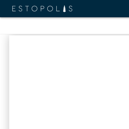
Review info
Locatio