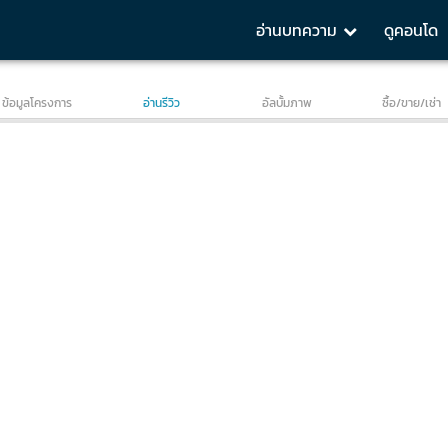
อ่านบทความ
ดูคอนโด
O
Penthouse Duplex
Insight
location
Environment
ข้อมูลโครงการ
อ่านรีวิว
อัลบั้มภาพ
ซื้อ/ขาย/เช่า