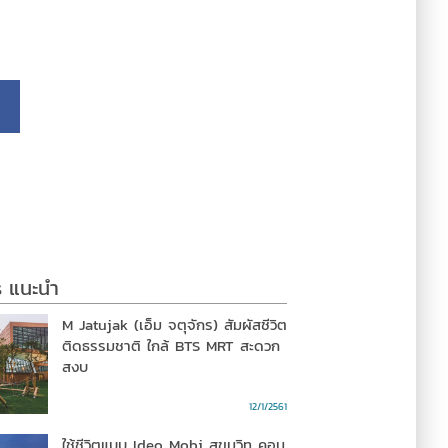
s แนะนำ
M Jatujak (เอ็ม จตุจักร) สัมผัสชีวิต
ติดธรรมชาติ ใกล้ BTS MRT สะดวก
สงบ
12/1/2561
ใช้ชีวิตแบบ Ideo Mobi สุขุมวิท คอน