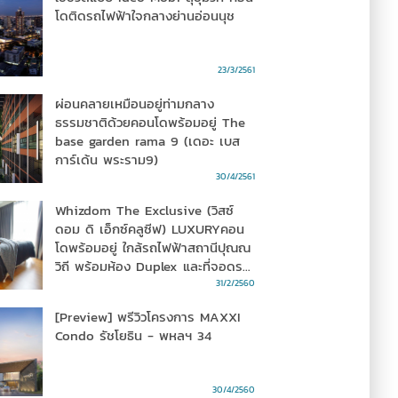
โดติดรถไฟฟ้าใจกลางย่านอ่อนนุช
23/3/2561
ผ่อนคลายเหมือนอยู่ท่ามกลาง
ธรรมชาติด้วยคอนโดพร้อมอยู่ The
base garden rama 9 (เดอะ เบส
การ์เด้น พระราม9)
30/4/2561
Whizdom The Exclusive (วิสซ์
ดอม ดิ เอ็กซ์คลูซีฟ) LUXURYคอน
โดพร้อมอยู่ ใกล้รถไฟฟ้าสถานีปุณณ
วิถี พร้อมห้อง Duplex และที่จอดรถ
100% จาก MQDC
31/2/2560
[Preview] พรีวิวโครงการ MAXXI
Condo รัชโยธิน - พหลฯ 34
30/4/2560