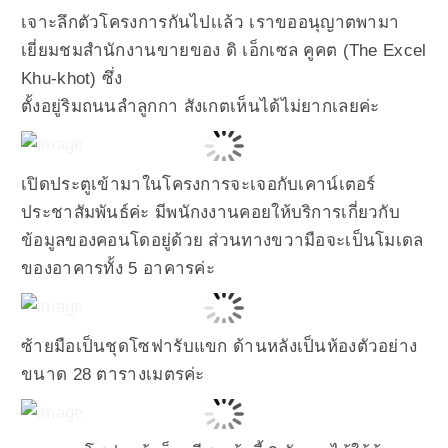
เจาะลึกตัวโครงการกันไปเเล้ว เราขออนุญาตพามา
เยี่ยมชมสำนักงานขายของ ดิ เอ็กเซล คูคต (The Excel
Khu-khot) ซึ่ง
ตั้งอยู่ริมถนนลำลูกกา สังเกตเห็นได้ไม่ยากเลยค่ะ
เปิดประตูเข้ามาในโครงการจะเจอกับเคาน์เตอร์
ประชาสัมพันธ์ค่ะ มีพนักงงานคอยให้บริการเกี่ยวกับ
ข้อมูลของคอนโดอยู่ด้วย ส่วนทางขวามือจะเป็นโมเดล
ของอาคารทั้ง 5 อาคารค่ะ
ซ้ายมือเป็นชุดโซฟารับแขก ด้านหลังเป็นห้องตัวอย่าง
ขนาด 28 ตารางเมตรค่ะ