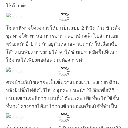
ให้ด้วยค่ะ
โซฟาที่ทางโครงการให้มาเป็นแบบ 2 ที่นั่ง ด้านข้างตั้ง
ชุดทางโต๊ะทานอาหารขนาดค่อนข้างเล็กไปสักหน่อย
พร้อมเก้าอี้ 1 ตัว ถ้าอยู่กันหลายคนแนะนำให้เลือกซื้อ
โต๊ะแบบพับและขยายได้ จะได้ช่วยประหยัดพื้นที่และ
ใช้งานได้เพียงพอต่อความต้องการค่ะ
ตรงข้ามกับโซฟาจะเป็นชั้นวางของแบบ Built-in ด้าน
หลังมีปลั๊กไฟติดไว้ให้ 2 จุดค่ะ แนะนำให้เลือกซื้อทีวี
แบบแขวนจะดีกว่าแบบตั้งโต๊ะนะคะ เพื่อที่จะได้ใช้ชั้น
ที่ทางโครงการให้มาไว้วางข้าวของเครื่องใช้ที่จำเป็น