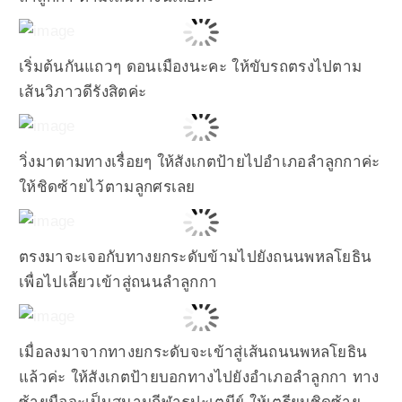
เริ่มต้นกันแถวๆ ดอนเมืองนะคะ ให้ขับรถตรงไปตาม
เส้นวิภาวดีรังสิตค่ะ
วิ่งมาตามทางเรื่อยๆ ให้สังเกตป้ายไปอำเภอลำลูกกาค่ะ
ให้ชิดซ้ายไว้ตามลูกศรเลย
ตรงมาจะเจอกับทางยกระดับข้ามไปยังถนนพหลโยธิน
เพื่อไปเลี้ยวเข้าสู่ถนนลำลูกกา
เมื่อลงมาจากทางยกระดับจะเข้าสู่เส้นถนนพหลโยธิน
แล้วค่ะ ให้สังเกตป้ายบอกทางไปยังอำเภอลำลูกกา ทาง