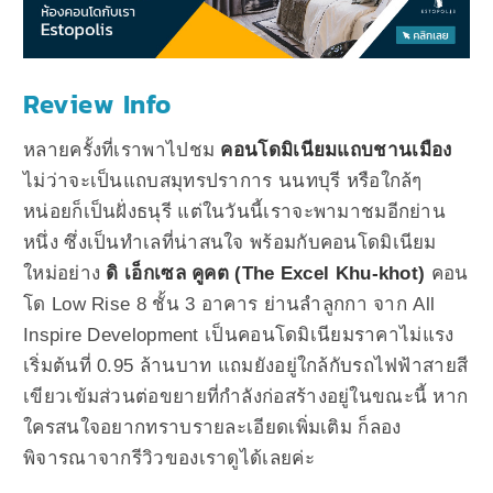
Review Info
หลายครั้งที่เราพาไปชม
คอนโดมิเนียมแถบชานเมือง
ไม่ว่าจะเป็นแถบสมุทรปราการ นนทบุรี หรือใกล้ๆ
หน่อยก็เป็นฝั่งธนุรี แต่ในวันนี้เราจะพามาชมอีกย่าน
หนึ่ง ซึ่งเป็นทำเลที่น่าสนใจ พร้อมกับคอนโดมิเนียม
ใหม่อย่าง
ดิ เอ็กเซล คูคต (The Excel Khu-khot)
คอน
โด Low Rise 8 ชั้น 3 อาคาร ย่านลำลูกกา จาก All
Inspire Development เป็นคอนโดมิเนียมราคาไม่แรง
เริ่มต้นที่ 0.95 ล้านบาท แถมยังอยู่ใกล้กับรถไฟฟ้าสายสี
เขียวเข้มส่วนต่อขยายที่กำลังก่อสร้างอยู่ในขณะนี้ หาก
ใครสนใจอยากทราบรายละเอียดเพิ่มเติม ก็ลอง
พิจารณาจากรีวิวของเราดูได้เลยค่ะ