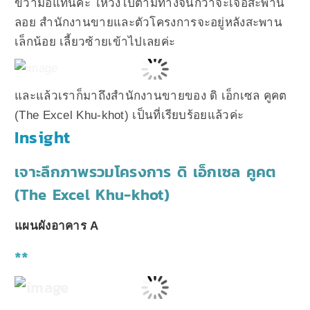
ขวามือแทนค่ะ ให้วิ่งไปตามทางจนกว่าจะเจอสะพาน
ลอย สำนักงานขายและตัวโครงการจะอยู่หลังสะพาน
เล็กน้อย เลี้ยวซ้ายเข้าไปเลยค่ะ
และแล้วเราก็มาถึงสำนักงานขายของ ดิ เอ็กเซล คูคต
(The Excel Khu-khot) เป็นที่เรียบร้อยแล้วค่ะ
Insight
เจาะลึกภาพรวมโครงการ ดิ เอ็กเซล คูคต
(The Excel Khu-khot)
แผนผังอาคาร A
**