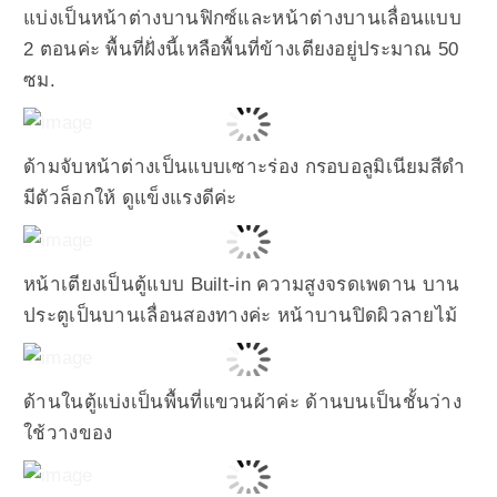
แบ่งเป็นหน้าต่างบานฟิกซ์และหน้าต่างบานเลื่อนแบบ
2 ตอนค่ะ พื้นที่ฝั่งนี้เหลือพื้นที่ข้างเตียงอยู่ประมาณ 50
ซม.
ด้ามจับหน้าต่างเป็นแบบเซาะร่อง กรอบอลูมิเนียมสีดำ
มีตัวล็อกให้ ดูแข็งแรงดีค่ะ
หน้าเตียงเป็นตู้แบบ Built-in ความสูงจรดเพดาน บาน
ประตูเป็นบานเลื่อนสองทางค่ะ หน้าบานปิดผิวลายไม้
ด้านในตู้แบ่งเป็นพื้นที่แขวนผ้าค่ะ ด้านบนเป็นชั้นว่าง
ใช้วางของ