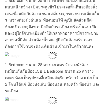
1 Bedroom ขนาด 25 ตารางเมตร ห้องมีลักษณะเป็น
แบบหน้ากว้าง เปิดประตูเข้าไปจะเจอพื้นที่ของห้องนั่ง
เล่นเชื่อมติดกับห้องนอน แต่มีประตูกระจกบานเลื่อนกั้น
ระหว่างห้องนั่งล่นและห้องนอนให้ ดูเป็นสัดส่วนดีค่ะ
ห้องครัวจะอยู่ฝั่งขวามือติดกับระเบียง ครัวเป็นแบบปิด
และอยู่ใกล้กับระเบียงทำให้เวลาทำอาหารมีการระบาย
อากาศที่ดีค่ะ ส่วนห้องน้ำจะอยู่ติดกับห้องครัว เวลา
ต้องการใช้งานจะต้องเดินผ่านเข้ามาในครัวก่อนค่ะ
1 Bedroom ขนาด 28 ตารางเมตร จัดวางผังห้อง
เหมือนกันกับห้องแบบ 1 Bedroom ขนาด 25 ตาราง
เมตร ห้องเป็นรูปทรงสี่เหลียมจัตุรัส หน้ากว้าง แบ่งเป็น
5 โซนได้แก่ ห้องนั่งเล่น ห้องนอน ห้องครัว ห้องน้ำ และ
ระเบียง