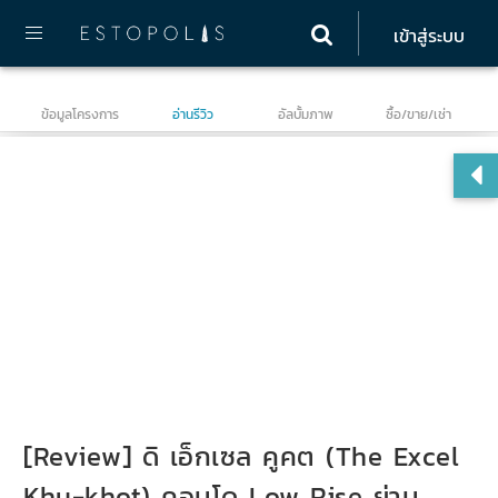
เข้าสู่ระบบ
ข้อมูลโครงการ
อ่านรีวิว
อัลบั้มภาพ
ซื้อ/ขาย/เช่า
ดิ 
Kh
[Review] ดิ เอ็กเซล คูคต (The Excel
Khu-khot) คอนโด Low Rise ย่าน