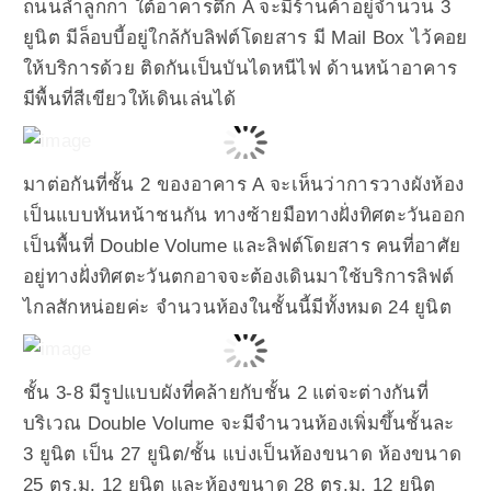
ถนนลำลูกกา ใต้อาคารตึก A จะมีร้านค้าอยู่จำนวน 3
ยูนิต มีล็อบบี้อยู่ใกล้กับลิฟต์โดยสาร มี Mail Box ไว้คอย
ให้บริการด้วย ติดกันเป็นบันไดหนีไฟ ด้านหน้าอาคาร
มีพื้นที่สีเขียวให้เดินเล่นได้
มาต่อกันที่ชั้น 2 ของอาคาร A จะเห็นว่าการวางผังห้อง
เป็นแบบหันหน้าชนกัน ทางซ้ายมือทางฝั่งทิศตะวันออก
เป็นพื้นที่ Double Volume และลิฟต์โดยสาร คนที่อาศัย
อยู่ทางฝั่งทิศตะวันตกอาจจะต้องเดินมาใช้บริการลิฟต์
ไกลสักหน่อยค่ะ จำนวนห้องในชั้นนี้มีทั้งหมด 24 ยูนิต
ชั้น 3-8 มีรูปแบบผังที่คล้ายกับชั้น 2 แต่จะต่างกันที่
บริเวณ Double Volume จะมีจำนวนห้องเพิ่มขึ้นชั้นละ
3 ยูนิต เป็น 27 ยูนิต/ชั้น แบ่งเป็นห้องขนาด ห้องขนาด
25 ตร.ม. 12 ยูนิต และห้องขนาด 28 ตร.ม. 12 ยูนิต