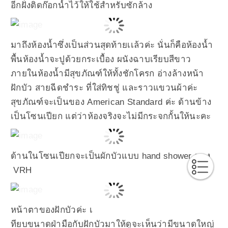
อีกฝั่งติดก๊อกน้ำไว้ให้ใช้สำหรับซักล้าง
มาถึงห้องน้ำซึ่งเป็นส่วนสุดท้ายเเล้วค่ะ นั่นก็คือห้องน้ำ
พื้นห้องน้ำจะปูด้วยกระเบื้อง ผนังฉาบเรียบสีขาว
ภายในห้องน้ำมีสุขภัณฑ์ให้ทั้งชักโครก อ่างล้างหน้า
ฝักบัว สายฉีดชำระ ที่ใส่ทิชชู่ และราวแขวนผ้าค่ะ
สุขภัณฑ์จะเป็นของ American Standard ค่ะ ด้านข้าง
เป็นโซนเปียก แต่ว่าห้องจริงจะไม่มีกระจกกั้นให้นะคะ
ด้านในโซนเปียกจะเป็นผักบัวแบบ hand shower ของ
VRH
หน้าตาของฝักบัวค่ะ เ
ทียบขนาดฝ่ามือกับฝักบัวมาให้ดูจะเห็นว่ามีขนาดใหญ่