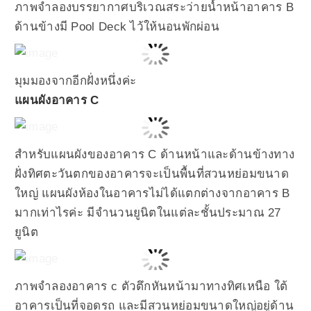
ภาพจำลองบรรยากาศบริเวณสระว่ายน้ำหน้าอาคาร B
ด้านข้างมี Pool Deck ไว้ให้นอนพักผ่อน
มุมมองจากอีกฝั่งหนึ่งค่ะ
แผนผังอาคาร C
สำหรับแผนผังของอาคาร C ด้านหน้าและด้านข้างทาง
ฝั่งทิศตะวันตกของอาคารจะเป็นพื้นที่สวนหย่อมขนาด
ใหญ่ แผนผังห้องในอาคารไม่ได้แตกต่างจากอาคาร B
มากเท่าไรค่ะ มีจำนวนยูนิตในแต่ละชั้นประมาณ 27
ยูนิต
ภาพจำลองอาคาร c ตัวตึกหันหน้ามาทางทิศเหนือ ใต้
อาคารเป็นที่จอดรถ และมีสวนหย่อมขนาดใหญ่อยู่ด้าน