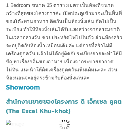
1 Bedroom ขนาด 35 ตารางเมตร เป็นห้องที่ขนาด
กว้างที่สุดของโครงการค่ะ เปิดประตูเข้ามาจะเป็นพื้นที่
ของโต๊ะทานอาหาร ติดกันเป็นห้องนั่งเล่น ถัดไปเป็น
ระเบียง ทำให้ห้องนั่งเล่นได้รับแสงสว่างจากธรรมชาติ
ในเวลากลางวัน ช่วยประหยัดไฟไปในตัว ส่วนห้องครัว
จะอยู่ติดกับห้องน้ำเหมือนเดิมค่ะ แต่การที่ครัวไม่มี
เครื่องดูดควัน แล้วไม่ได้อยู่ติดกับระเบียงอาจจะทำให้มี
ปัญหาเรื่องกลิ่นของอาหาร เนื่องจากระบายอากาศ
ไม่ทัน แนะนำให้ติดเครื่องดูดควันเพิ่มเติมนะคะ ส่วน
ห้องนอนจะอยู่ตรงข้ามกับห้องนั่งเล่นค่ะ
Showroom
สำนักงานขายของโครงการ ดิ เอ็กเซล คูคต
(The Excel Khu-khot)