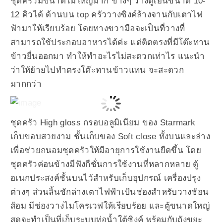
ชุดครัวมีขนาดไม่ใหญ่มาก ข้างๆ วางตู้เย็นขนาด 10-
12 คิวได้ ด้านบน top ครัววางซิงค์ล้างจานกับเตาไฟ
ฟ้ามาให้เรียบร้อย โดยทางขวามือจะเป็นที่วางที่
สามารถใช้ประกอบอาหารได้ค่ะ แต่ติดตรงที่มีโต๊ะทาน
ข้าวยื่นออกมา ทำให้ทำอะไรไม่สะดวกเท่าไร แนะนำ
ว่าให้ย้ายไปทำตรงโต๊ะทานข้าวแทน จะสะดวก
มากกว่า
ชุดครัว High gloss กรอบอลูมิเนียม ของ Starmark
เก็บขอบสวยงาม ชั้นเก็บของ Soft close ทั้งบนและล่าง
เพื่อช่วยถนอมชุดครัวให้มีอายุการใช้งานยืดขึ้น โดย
ชุดครัวค่อนข้างมีฟังกืชั่นการใช้งานที่หลากหลาย ตู้
อเนกประสงค์ชั้นบนไว้สำหรับเก็บอุปกรณ์ เครื่องปรุง
ต่างๆ ส่วนลิ้นชักล่างเตาไฟฟ้าเป้นช่องสำหรับวางช้อน
ส้อม มีช่องวางไมโครเวฟให้เรียบร้อย และตู้ขนาดใหญ่
สุดจะทำเป็นที่เก็บระบบท่อน้ำใต้ซิงค์ พร้อมกับถังขยะ