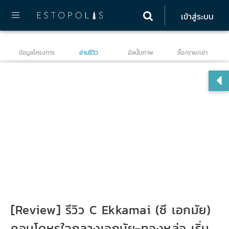
เข้าสู่ระบบ
ข้อมูลโครงการ
อ่านรีวิว
อัลบั้มภาพ
ซื้อ/ขาย/เช่า
ซี 
[Review] รีวิว C Ekkamai (ซี เอกมัย)
คอนโดหรูใจกลางเอกมัย-ทองหล่อ เริ่ม