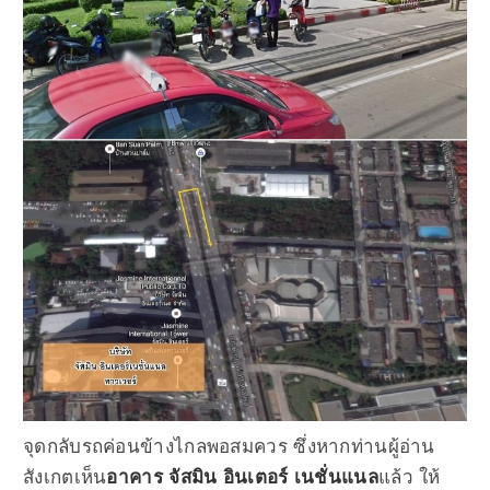
จุดกลับรถค่อนข้างไกลพอสมควร ซึ่งหากท่านผู้อ่าน
สังเกตเห็น
อาคาร จัสมิน อินเตอร์ เนชั่นแนล
แล้ว ให้