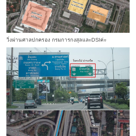
วิ่งผ่านศาลปกครอง กรมการกงสุลและDSIค่ะ