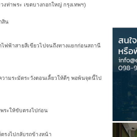
ขวงท่าพระ เขตบางกอกใหญ่ กรุงเทพฯ)
กสิน
ไฟฟ้าสายสีเขียวไปจนถึงทางแยกก่อนสถานี
วามระมัดระวังตอนเลี้ยวให้ดีๆ พอพ้นจุดนี้ไป
พระให้ขับตรงไปก่อน
้ตรงไปกลับรถข้างหน้า