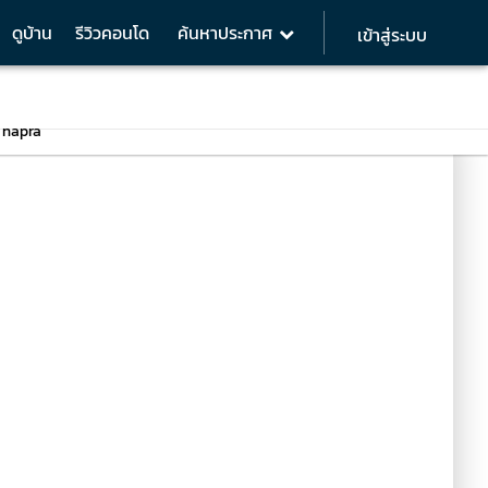
ดูบ้าน
รีวิวคอนโด
ค้นหาประกาศ
เข้าสู่ระบบ
apra
รีวิวห้องตัวอย่าง TYPE A ขนาด 25 ตารางเมตร
Thapra