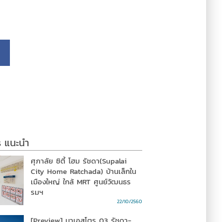
s แนะนำ
ศุภาลัย ซิตี้ โฮม รัชดา(Supalai
City Home Ratchada) บ้านเล็กใน
เมืองใหญ่ ใกล้ MRT ศูนย์วัฒนธร
รมฯ
22/10/2560
[Preview] มาเอสโตร 03 รัชดา-