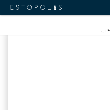
infomation
Location
environment สำรว
ร