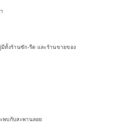
้า
ู่มีทั้งร้านซัก-รีด และร้านขายของ
ก็จะพบกับสะพานลอย