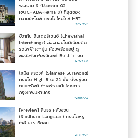
พระราม 9 (Maestro 03
RATCHADA-Rama 9) ที่สุดของ
ความมีสไตล์ คอนโดใหม่ใกล้ MRT
พระราม 9
22/2/2561
ชีวาทัย อินเตอร์เชนจ์ (Chewathai
Interchange) ส่องคอนโดมิเนียมติด
รถไฟฟ้าเตาปูน ห้องพร้อมอยู่ ดู
ลงตัวกับเฟอร์นิเจอร์ Built in บน
ทำเลแห่งการเชื่อมต่อ
17/2/2560
ไซมิส สุรวงศ์ (Siamese Surawong)
คอนโด High Rise 22 ชั้น ตั้งอยู่บน
ถนนทรัพย์ ทำเลร่วมสมัยใจกลาง
กรุงเทพมหานคร
29/11/2559
[Preview] สินธร หลังสวน
(Sindhorn Langsuan) คอนโดหรู
ใกล้ BTS ชิดลม
28/8/2561