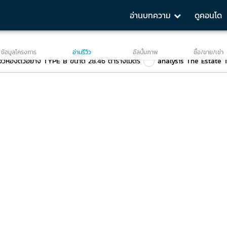
อ่านบทความ
ดูคอนโด
จโลเคชั่น The Estate Thapra
เจาะลึกภาพรวมโครงการ The Estate Th
ข้อมูลโครงการ
อ่านรีวิว
อัลบั้มภาพ
ซื้อ/ขาย/เช่า
ีวิวห้องตัวอย่าง TYPE B ขนาด 28.46 ตารางเมตร
analysis The Estate 