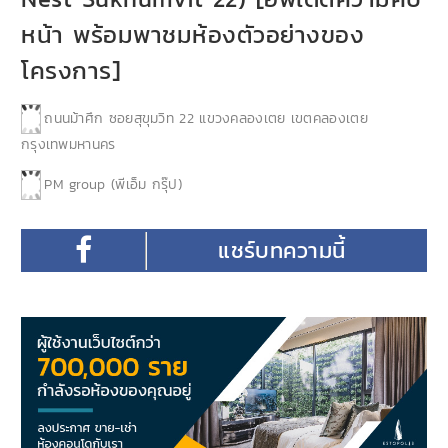
หน้า พร้อมพาชมห้องตัวอย่างของ
โครงการ]
ถนนม้าศึก ซอยสุขุมวิท 22 แขวงคลองเตย เขตคลองเตย
กรุงเทพมหานคร
PM group (พีเอ็ม กรุ๊ป)