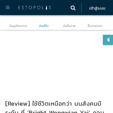
เข้าสู่ระบบ
ข้อมูลโครงการ
อ่านรีวิว
อัลบั้มภาพ
ซื้อ/ขาย/เช่า
ไบร
[Review] ใช้ชีวิตเหนือกว่า บนสังคมมี
ระดับ ที่ ‘Bright Wongwian Yai’ คอน