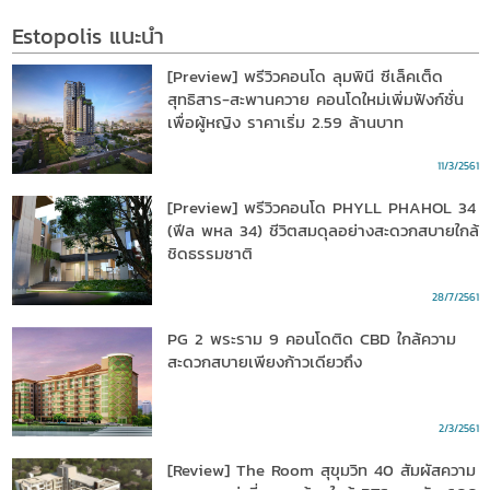
Estopolis แนะนำ
[Preview] พรีวิวคอนโด ลุมพินี ซีเล็คเต็ด
สุทธิสาร-สะพานควาย คอนโดใหม่เพิ่มฟังก์ชั่น
เพื่อผู้หญิง ราคาเริ่ม 2.59 ล้านบาท
11/3/2561
[Preview] พรีวิวคอนโด PHYLL PHAHOL 34
(ฟีล พหล 34) ชีวิตสมดุลอย่างสะดวกสบายใกล้
ชิดธรรมชาติ
28/7/2561
PG 2 พระราม 9 คอนโดติด CBD ใกล้ความ
สะดวกสบายเพียงก้าวเดียวถึง
2/3/2561
[Review] The Room สุขุมวิท 40 สัมผัสความ