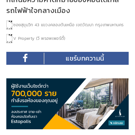
รถไฟฟ้าใจกลางเมือง
ซอยสุขุมวิท 43 แขวงคลองตันเหนือ เขตวัฒนา กรุงเทพมหานคร
V Property (วี พรอพเพอร์ตี้)