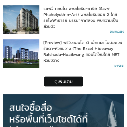
แซฟวี่ คอนโด พหลโยธิน-อารีย์ (Savvi
Phaholyothin-Ari) พหลโยธินซอย 2 ใกล้
รถไฟฟ้าอารีย์ บรรยากาศสงบ พบความเป็น
ส่วนตัว
20/10/2559
[Preview] พรีวิวคอนโด ดิ เอ็กเซล ไฮด์อะเวย์
รัชดา-ห้วยขวาง (The Excel Hideaway
Ratchada-Huaikwang คอนโดใหม่ใกล้ MRT
ห้วยขวาง
11/4/2561
ดูเพิ่มเติม