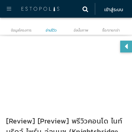
เข้าสู่ระบบ
ข้อมูลโครงการ
อ่านรีวิว
อัลบั้มภาพ
ซื้อ/ขาย/เช่า
ไนท
[Review] [Preview] พรีวิวคอนโด ไนท์
บริดจ์ ไพร์ม อ่อนนุช (Knightsbridge