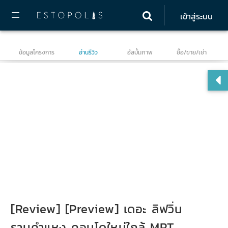
เข้าสู่ระบบ
ข้อมูลโครงการ
อ่านรีวิว
อัลบั้มภาพ
ซื้อ/ขาย/เช่า
เดอ
[Review] [Preview] เดอะ ลิฟวิ่น
รามคำแหง คอนโดใหม่ใกล้ MRT