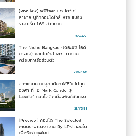
[Preview] พรีวิวคอนโด โดว์เช่
ลาซาล บูทีคคอนโดใกล้ BTS แบริ่ง
ราคาเริ่ม 1.69 ล้านบาท
8/9/2561
The Niche Bangkae (เดอะนิช ไอดี
บางแค) คอนโดใกล้ MRT บางแค
พร้อมท่าเรือส่วนตัว
23/1/2560
ออกแบบความสุข ให้คุณใช้ชีวิตได้ทุก
องศา ที่ ‘D Mark Condo @
Lasalle’ คอนโดติดเมืองฟังก์ชันครบ
25/1/2563
[Preview] คอนโด The Selected
เกษตร-งามวงศ์วาน By LPN คอนโด
เพื่อวัยรุ่นยุคใหม่