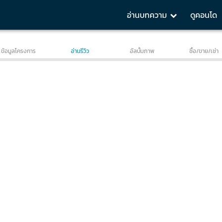
อ่านบทความ
ดูคอนโด
w
Room Review 2 BR Duplex 65.00 SQ.m
Room Review 1 BR 
ข้อมูลโครงการ
อ่านรีวิว
อัลบั้มภาพ
ซื้อ/ขาย/เช่า