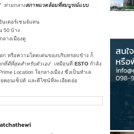
ง'
ท่ามกลาง
สภาพแวดล้อมที่สมบูรณ์แบบ
นีอินเตอร์เชนจ์แทน
น 50 บ้าง
จกลางเมืองดู
่เลือก หรือความโดดเด่นของบริบทรอบข้าง ก็
อกที่ดีที่สุดสำหรับตัวเอง
'
เหมือนที่
ESTO
กำลัง
น Prime Location ใจกลางเมือง ซึ่งเป็นทำเล
้วยคอนเซ็ปต์ และดีไซน์ที่ละเอียดอ่อ
atchathewi