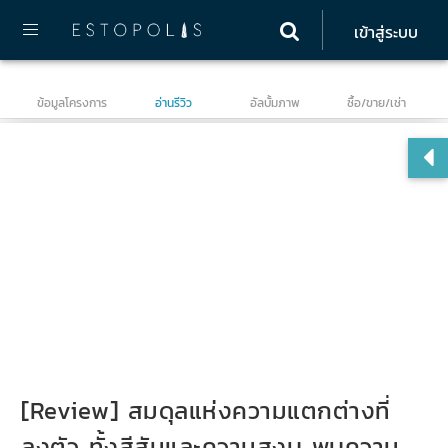
เข้าสู่ระบบ
ข้อมูลโครงการ
อ่านรีวิว
อัลบั้มภาพ
ซื้อ/ขาย/เช่า
ดิ 
[Review] สมดุลแห่งความแตกต่างที่
ลงตัว ทั้งสีสันและความสงบ พบความ