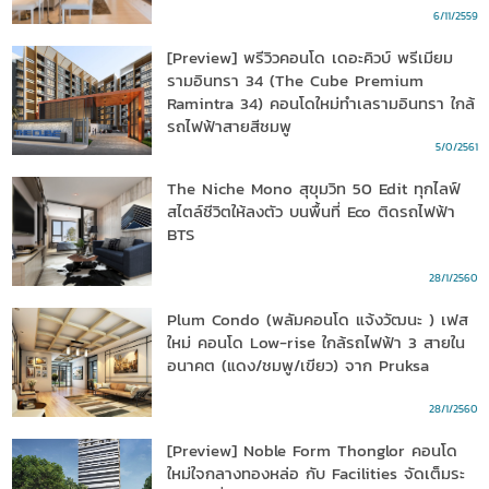
6/11/2559
[Preview] พรีวิวคอนโด เดอะคิวบ์ พรีเมียม
รามอินทรา 34 (The Cube Premium
Ramintra 34) คอนโดใหม่ทำเลรามอินทรา ใกล้
รถไฟฟ้าสายสีชมพู
5/0/2561
The Niche Mono สุขุมวิท 50 Edit ทุกไลฟ์
สไตล์ชีวิตให้ลงตัว บนพื้นที่ Eco ติดรถไฟฟ้า
BTS
28/1/2560
Plum Condo (พลัมคอนโด แจ้งวัฒนะ ) เฟส
ใหม่ คอนโด Low-rise ใกล้รถไฟฟ้า 3 สายใน
อนาคต (แดง/ชมพู/เขียว) จาก Pruksa
28/1/2560
[Preview] Noble Form Thonglor คอนโด
ใหม่ใจกลางทองหล่อ กับ Facilities จัดเต็มระ