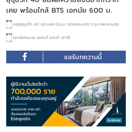
เคย พร้อมใกล้ BTS เอกมัย 600 ม.
ซอยสุขุมวิท 40 แขวงพระโขนง เขตคลองเตย กรุงเทพมหานคร
land&house (แลนด์ แอนด์ เฮาส์)