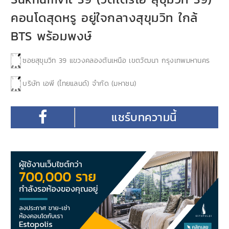
คอนโดสุดหรู อยู่ใจกลางสุขุมวิท ใกล้
BTS พร้อมพงษ์
ซอยสุขุมวิท 39 แขวงคลองตันเหนือ เขตวัฒนา กรุงเทพมหานคร
บริษัท เอพี (ไทยแลนด์) จำกัด (มหาชน)