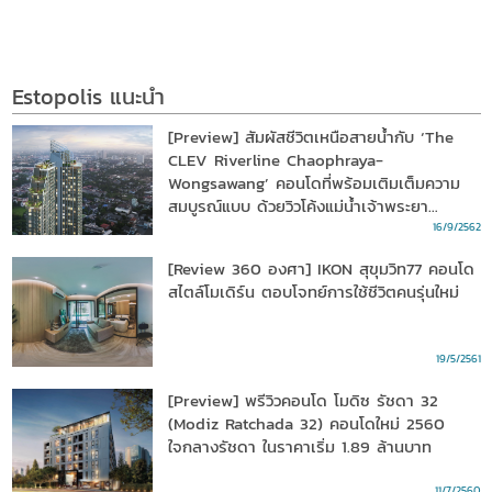
Estopolis แนะนำ
[Preview] สัมผัสชีวิตเหนือสายน้ำกับ ‘The
CLEV Riverline Chaophraya-
Wongsawang’ คอนโดที่พร้อมเติมเต็มความ
สมบูรณ์แบบ ด้วยวิวโค้งแม่น้ำเจ้าพระยา
ท่ามกลางสุนทรียภาพสุดครบครัน
16/9/2562
[Review 360 องศา] IKON สุขุมวิท77 คอนโด
สไตล์โมเดิร์น ตอบโจทย์การใช้ชีวิตคนรุ่นใหม่
19/5/2561
[Preview] พรีวิวคอนโด โมดิซ รัชดา 32
(Modiz Ratchada 32) คอนโดใหม่ 2560
ใจกลางรัชดา ในราคาเริ่ม 1.89 ล้านบาท
11/7/2560