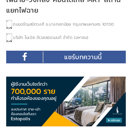
แยกไฟฉาย
ถนนจรัญสนิทวงศ์ ข.บางกอกน้อย กรุงเทพมหานคร 10700
บริษัท โนเบิล ดีเวลลอปเมนท์ จำกัด (มหาชน)