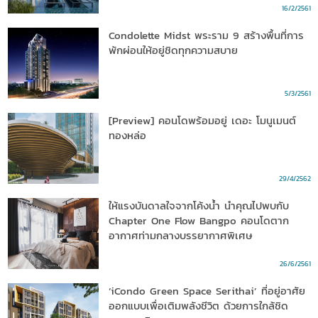
เริ่ม 1.65 ล้านบาท
16/2/2561
Condolette Midst พระราม 9 สร้างพื้นที่การ
พักผ่อนให้อยู่ชิดทุกความสบาย
5/3/2561
[Preview] คอนโดพร้อมอยู่ เดอะ โมนูเมนต์
ทองหล่อ
29/4/2562
ให้แรงบันดาลใจจากโค้งน้ำ นำคุณไปพบกับ
Chapter One Flow Bangpo คอนโดตาก
อากาศท่ามกลางบรรยากาศพิเศษ
26/6/2561
‘iCondo Green Space Serithai’ ที่อยู่อาศัย
ออกแบบเพื่อเติมพลังชีวิต ด้วยการใกล้ชิด