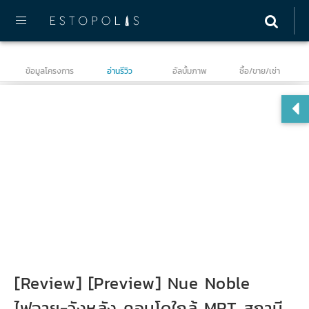
ข้อมูลโครงการ
อ่านรีวิว
อัลบั้มภาพ
ซื้อ/ขาย/เช่า
นิว
[Review] [Preview] Nue Noble
ไฟฉาย-วังหลัง คอนโดใกล้ MRT สถานี